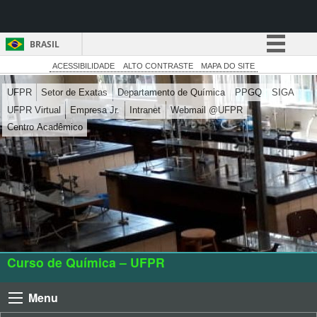
BRASIL
Simplifique!
ACESSIBILIDADE
ALTO CONTRASTE
MAPA DO SITE
Comunica BR
UFPR
Setor de Exatas
Departamento de Química
PPGQ
SIGA
UFPR Virtual
Empresa Jr.
Intranet
Webmail @UFPR
Participe
Centro Acadêmico
Acesso à informação
Legislação
Canais
Curso de Química – UFPR
Menu