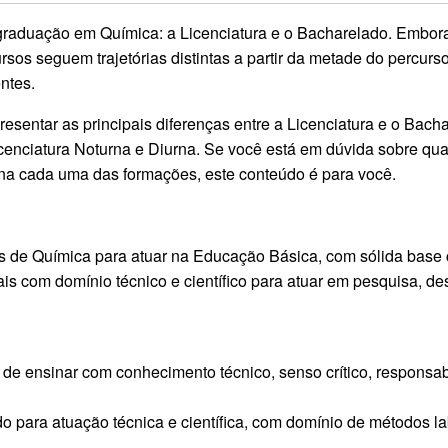
graduação em Química: a Licenciatura e o Bacharelado. Embo
rsos seguem trajetórias distintas a partir da metade do percurs
entes.
resentar as principais diferenças entre a Licenciatura e o Ba
icenciatura Noturna e Diurna. Se você está em dúvida sobre qu
a cada uma das formações, este conteúdo é para você.
es de Química para atuar na Educação Básica, com sólida base c
is com domínio técnico e científico para atuar em pesquisa, de
z de ensinar com conhecimento técnico, senso crítico, responsab
do para atuação técnica e científica, com domínio de métodos la