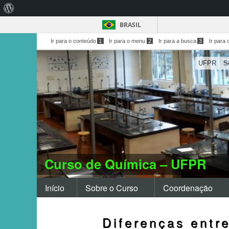
Sobre
o
BRASIL
WordPress
Ir para o conteúdo
1
Ir para o menu
2
Ir para a busca
3
Ir para 
UFPR
S
Curso de Química – UFPR
Início
Sobre o Curso
Coordenação
Diferenças entr