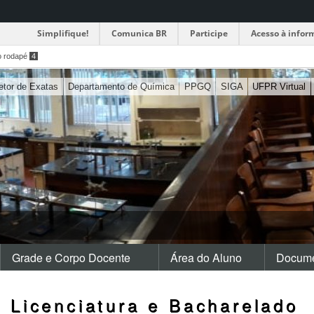
Simplifique!
Comunica BR
Participe
Acesso à infor
o rodapé
4
etor de Exatas
Departamento de Química
PPGQ
SIGA
UFPR Virtual
Grade e Corpo Docente
Área do Aluno
Docume
e Licenciatura e Bacharelado