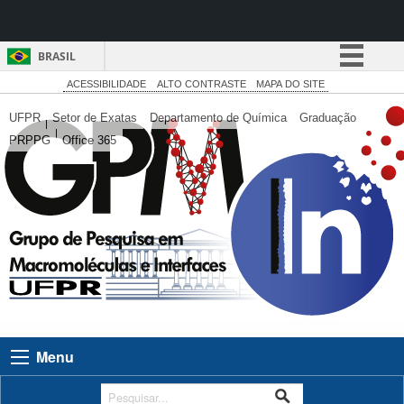
BRASIL
Simplifique!
ACESSIBILIDADE
ALTO CONTRASTE
MAPA DO SITE
Comunica BR
UFPR
Setor de Exatas
Departamento de Química
Graduação
PRPPG
Office 365
Participe
Acesso à informação
Legislação
Canais
Menu