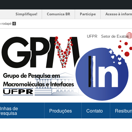
Simplifique!
Comunica BR
Participe
Acesso à infor
o rodapé
4
UFPR
Setor de Exatas
inhas de
Produções
Contato
Resibur
esquisa