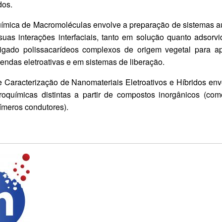
dos.
uímica de Macromoléculas envolve a preparação de sistemas au
as interações interfaciais, tanto em solução quanto adsorvi
tigado polissacarídeos complexos de origem vegetal para ap
endas eletroativas e em sistemas de liberação.
e Caracterização de Nanomateriais Eletroativos e Híbridos en
roquímicas distintas a partir de compostos inorgânicos (com
límeros condutores).