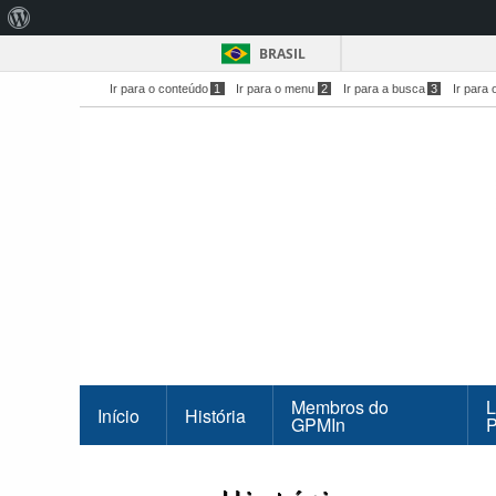
Sobre
o
BRASIL
WordPress
Ir para o conteúdo
1
Ir para o menu
2
Ir para a busca
3
Ir para 
Membros do
L
Início
História
GPMIn
P