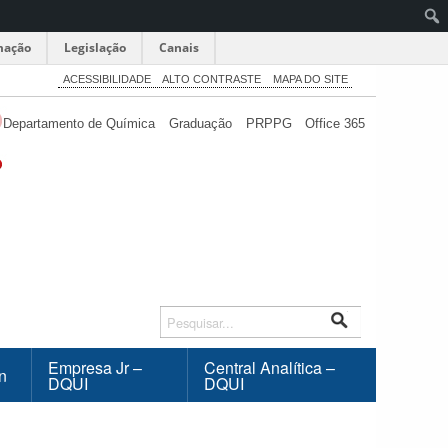
mação
Legislação
Canais
Pesq
ACESSIBILIDADE
ALTO CONTRASTE
MAPA DO SITE
Departamento de Química
Graduação
PRPPG
Office 365
Empresa Jr –
Central Analítica –
n
DQUI
DQUI