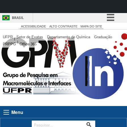
BRASIL
Simplifique!
ACESSIBILIDADE
ALTO CONTRASTE
MAPA DO SITE
Comunica BR
UFPR
Setor de Exatas
Departamento de Química
Graduação
PRPPG
Office 365
Participe
Acesso à informação
Legislação
Canais
Menu