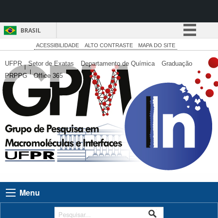
BRASIL
Simplifique!
ACESSIBILIDADE
ALTO CONTRASTE
MAPA DO SITE
Comunica BR
UFPR
Setor de Exatas
Departamento de Química
Graduação
PRPPG
Office 365
Participe
Acesso à informação
Legislação
Canais
Menu