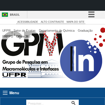
BRASIL
Simplifique!
ACESSIBILIDADE
ALTO CONTRASTE
MAPA DO SITE
Comunica BR
UFPR
Setor de Exatas
Departamento de Química
Graduação
PRPPG
Office 365
Participe
Acesso à informação
Legislação
Canais
Menu