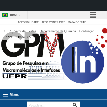
BRASIL
Simplifique!
ACESSIBILIDADE
ALTO CONTRASTE
MAPA DO SITE
Comunica BR
UFPR
Setor de Exatas
Departamento de Química
Graduação
PRPPG
Office 365
Participe
Acesso à informação
Legislação
Canais
Menu