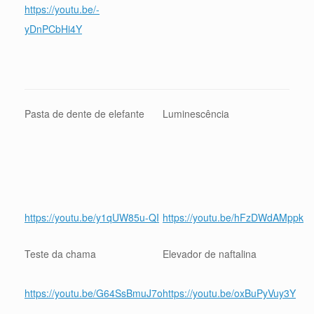
https://youtu.be/-
yDnPCbHi4Y
Pasta de dente de elefante
Luminescência
https://youtu.be/y1qUW85u-QI
https://youtu.be/hFzDWdAMppk
Teste da chama
Elevador de naftalina
https://youtu.be/G64SsBmuJ7o
https://youtu.be/oxBuPyVuy3Y