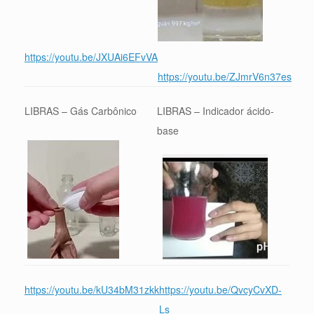
https://youtu.be/JXUAi6EFvVA
https://youtu.be/ZJmrV6n37es
LIBRAS – Gás Carbônico
LIBRAS – Indicador ácido-
base
https://youtu.be/kU34bM31zkk
https://youtu.be/QvcyCvXD-
Ls