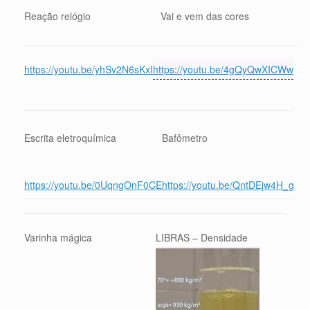
Reação relógio
Vai e vem das cores
https://youtu.be/yhSv2N6sK
xI
https://youtu.be/4gQyQwXICWw
Escrita eletroquímica
Bafômetro
https://youtu.be/0UqngOnF0CE
https://youtu.be/QntDEjw4H_g
Varinha mágica
LIBRAS – Densidade