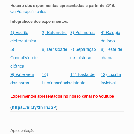
Roteiro dos experimentos apresentados a partir de 2019:
QuiPraExperimentos
Infográficos dos experimentos:
1) Escrita
2) Bafômetro
3) Polímeros
4) Relógio
eletroquímica
de iodo
5)
6) Densidade
7) Separação
8) Teste de
Condutividade
de misturas
chama
elétrica
9) Vai e vem
10)
11) Pasta de
12) Escrita
das cores
Luminescência
elefante
invisível
Experimentos apresentados no nosso canal no youtube
(
https://bit.ly/3nThJbP
)
Apresentação: