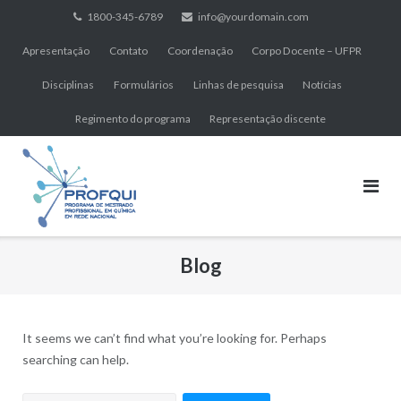
Skip
1800-345-6789
info@yourdomain.com
to
Apresentação
Contato
Coordenação
Corpo Docente – UFPR
content
Disciplinas
Formulários
Linhas de pesquisa
Notícias
Regimento do programa
Representação discente
Blog
It seems we can’t find what you’re looking for. Perhaps
searching can help.