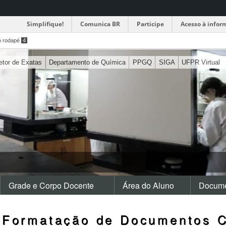
Simplifique!
Comunica BR
Participe
Acesso à infor
o rodapé
4
etor de Exatas
Departamento de Química
PPGQ
SIGA
UFPR Virtual
Grade e Corpo Docente
Área do Aluno
Docume
“Formatação de Documentos C