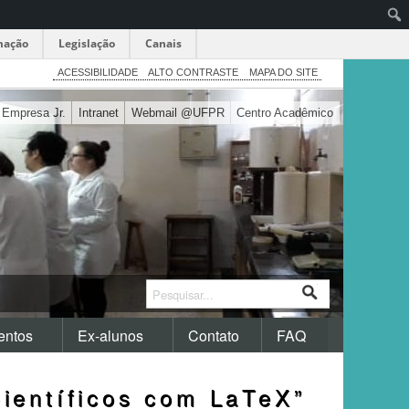
mação
Legislação
Canais
Pesq
ACESSIBILIDADE
ALTO CONTRASTE
MAPA DO SITE
Empresa Jr.
Intranet
Webmail @UFPR
Centro Acadêmico
ntos
Ex-alunos
Contato
FAQ
ientíficos com LaTeX”