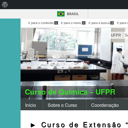
Sobre
o
BRASIL
WordPress
Ir para o conteúdo
1
Ir para o menu
2
Ir para a busca
3
Ir para 
UFPR
S
Curso de Química – UFPR
Início
Sobre o Curso
Coordenação
► Curso de Extensão 